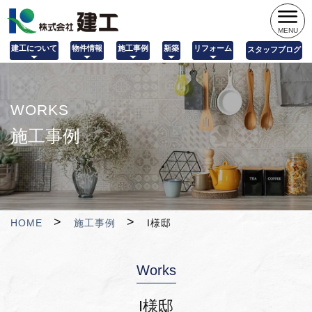
MENU
建工について
物件情報
施工事例
新築
リフォーム
スタッフブログ
WORKS
施工事例
HOME
施工事例
I様邸
Works
I様邸