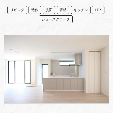
リビング
造作
洗面
収納
キッチン
LDK
シューズクローク