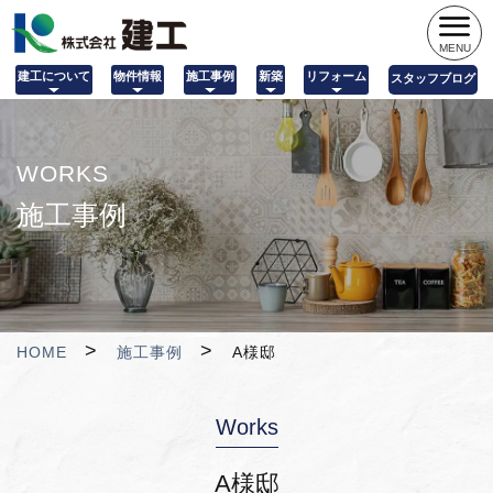
MENU
建工について
物件情報
施工事例
新築
リフォーム
スタッフブログ
WORKS
施工事例
HOME
施工事例
A様邸
Works
A様邸