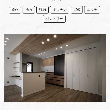
造作
洗面
収納
キッチン
LDK
ニッチ
パントリー