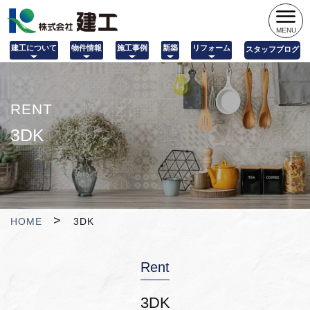
MENU
建工について
物件情報
施工事例
新築
リフォーム
スタッフブログ
RENT
3DK
HOME
3DK
Rent
3DK