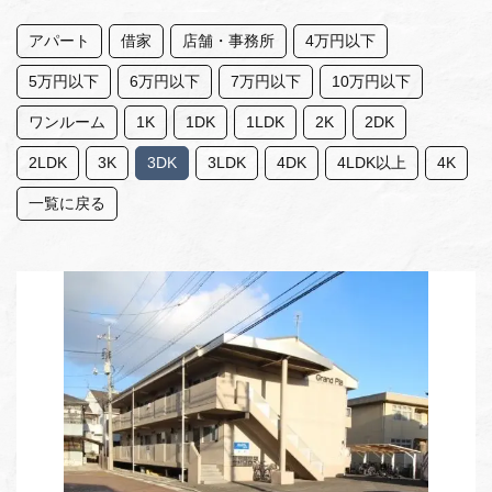
アパート
借家
店舗・事務所
4万円以下
5万円以下
6万円以下
7万円以下
10万円以下
ワンルーム
1K
1DK
1LDK
2K
2DK
2LDK
3K
3DK
3LDK
4DK
4LDK以上
4K
一覧に戻る